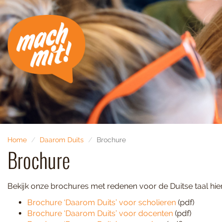
Home
Daarom Duits
Brochure
Brochure
Bekijk onze brochures met redenen voor de Duitse taal hier
Brochure ‘Daarom Duits’ voor scholieren
(pdf)
Brochure ‘Daarom Duits’ voor docenten
(pdf)