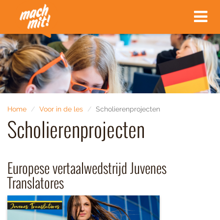
Toggle
navigat
Home
Voor in de les
Scholierenprojecten
Scholierenprojecten
Europese vertaalwedstrijd Juvenes
Translatores