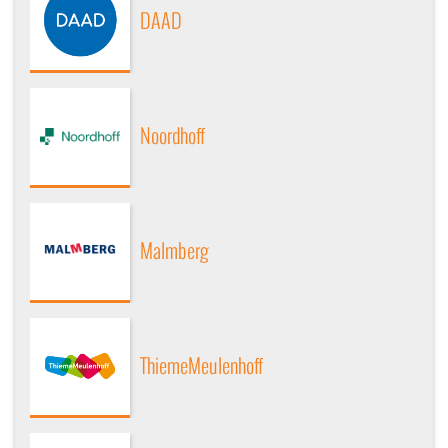
DAAD
Noordhoff
Malmberg
ThiemeMeulenhoff