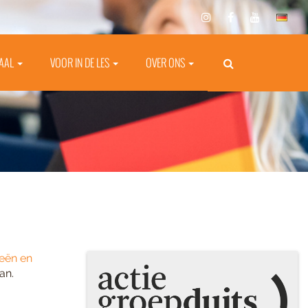
TAAL
VOOR IN DE LES
OVER ONS
eeën en
aan.