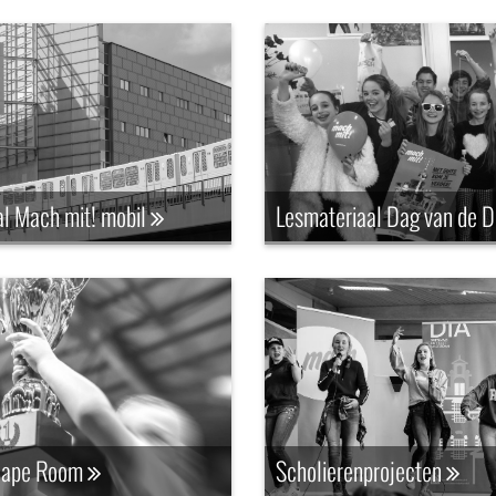
al Mach mit! mobil
Lesmateriaal Dag van de D
scape Room
Scholierenprojecten