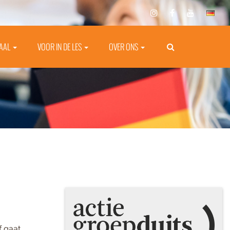
TAAL
VOOR IN DE LES
OVER ONS
f gaat