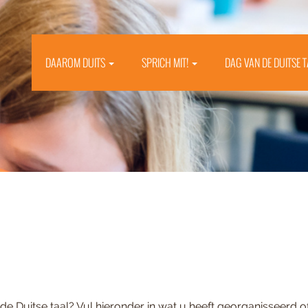
DAAROM DUITS
SPRICH MIT!
DAG VAN DE DUITSE 
 de Duitse taal? Vul hieronder in wat u heeft georganisseerd o